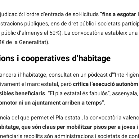
judicació: l’ordre d’entrada de sol·licituds
“fins a esgotar 
nistracions públiques, ens de dret públic i societats parti
públic d’almenys el 50%). La convocatòria estableix una 
M€ de la Generalitat).
ions i cooperatives d’habitage
ancera i l’habitatge, consultat en un pòdcast d’“Intel·lig
itivament el marc estatal, però
critica l’execució autonòmi
sibles beneficiaris
. “El pla estatal és fabulós”, assenyala
omotor ni un ajuntament arriben a temps”
.
ncia del que permet el Pla estatal, la convocatòria valen
bitatge, que són claus per mobilitzar pisos per a joves 
ficiaris recollits són administracions i societats de cont