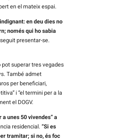
pert en el mateix espai.
indignant: en deu dies no
rn; només qui ho sabia
nseguit presentar-se.
o pot superar tres vegades
 anys. També admet
ros per beneficiari,
iva” i “el termini per a la
alment el DOGV.
r a unes 50 vivendes” a
ència residencial.
“Si es
r tramitar; si no, és foc