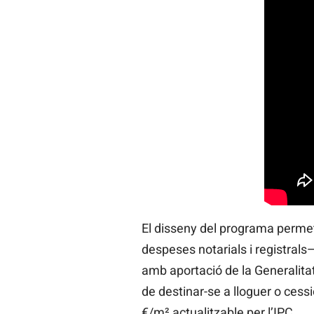
El disseny del programa permet
despeses notarials i registrals—
amb aportació de la Generalitat
de destinar-se a lloguer o cess
€/m² actualitzable per l’IPC.