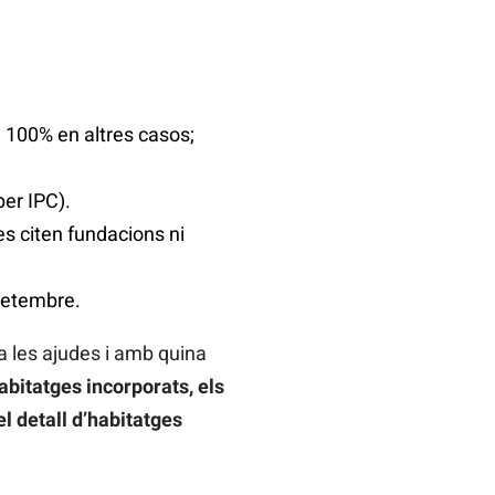
l 100% en altres casos;
per IPC).
es citen fundacions ni
 setembre.
a les ajudes i amb quina
abitatges incorporats, els
l detall d’habitatges