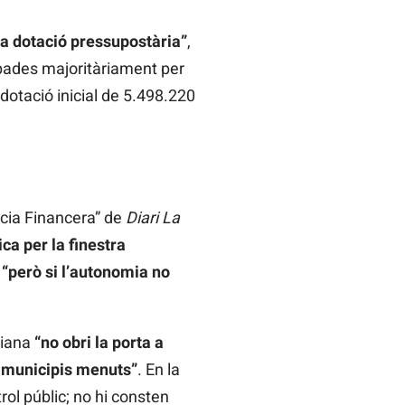
la dotació pressupostària”
,
cipades majoritàriament per
dotació inicial de 5.498.220
ència Financera” de
Diari La
ca per la finestra
,
“però si l’autonomia no
ciana
“no obri la porta a
i municipis menuts”
. En la
rol públic; no hi consten