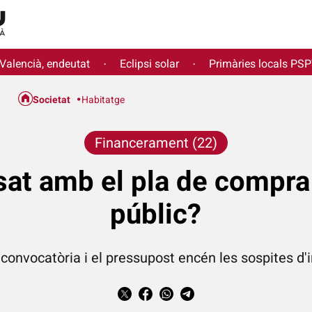
 Valencià, endeutat
Eclipsi solar
Primàries locals PS
·
·
Societat
Habitatge
Financerament (22)
at amb el pla de compra
públic?
convocatòria i el pressupost encén les sospites d'i