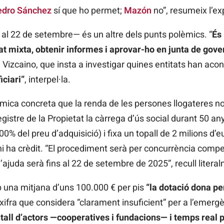
edro Sánchez
sí que ho permet;
Mazón
no”, resumeix l’ex
 al 22 de setembre— és un altre dels punts polèmics. “
És 
t mixta, obtenir informes i aprovar-ho en junta de gove
a Vizcaino, que insta a investigar quines entitats han aco
iciari”
, interpel·la.
nòmica concreta que la renda de les persones llogateres n
 Registre de la Propietat la càrrega d’ús social durant 50
0% del preu d’adquisició) i fixa un topall de 2 milions d’eu
i ha crèdit. “El procediment serà per concurrència competit
 l’ajuda serà fins al 22 de setembre de 2025”, recull liter
b una mitjana d’uns 100.000 € per pis
“la dotació dona pe
 xifra que considera “clarament insuficient” per a l’emerg
entall d’actors —cooperatives i fundacions— i temps real pe