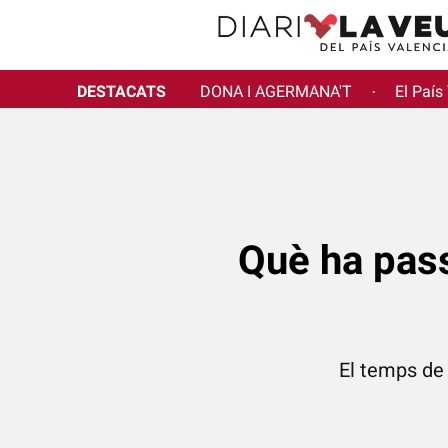
DESTACATS
DONA I AGERMANA'T
El País
·
Què ha pass
El temps de 