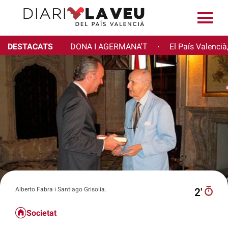
DESTACATS
DONA I AGERMANA'T
El País Valencià
·
Alberto Fabra i Santiago Grisolía.
2′
Societat