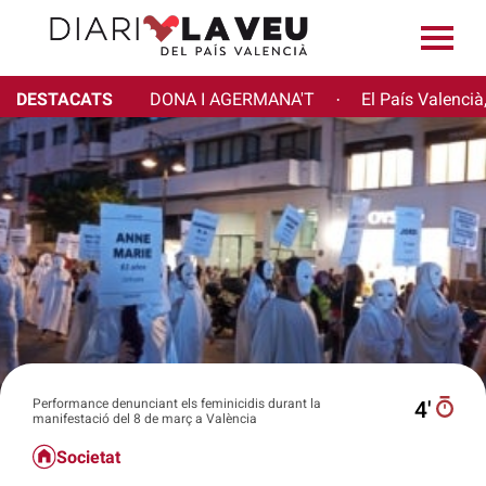
DESTACATS
DONA I AGERMANA'T
El País Valencià
·
Performance denunciant els feminicidis durant la
4′
manifestació del 8 de març a València
Societat