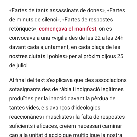
«Fartes de tants assassinats de dones», «Fartes
de minuts de silenci», «Fartes de respostes
retòriques»,
començava el manifest
, on es
convocava a una «vigília des de les 22 a les 24h
davant cada ajuntament, en cada plaça de les
nostres ciutats i pobles» per al pròxim dijous 25
de juliol.
Al final del text s’explicava que «les associacions
sotasignants des de ràbia i indignació legítimes
produïdes per la inacció davant la pèrdua de
tantes vides, els avanços d’ideologies
reaccionàries i masclistes i la falta de respostes
suficients i eficaces, creiem necessari caminar
cap a la unitat d’acció que multiplique la nostra