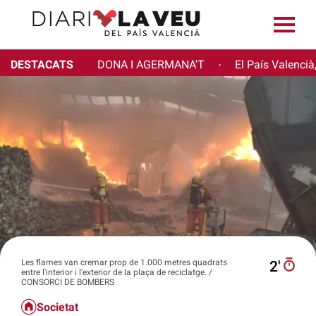
DESTACATS
DONA I AGERMANA'T
El País Valencià
·
Les flames van cremar prop de 1.000 metres quadrats
2′
entre l'interior i l'exterior de la plaça de reciclatge. /
CONSORCI DE BOMBERS
Societat