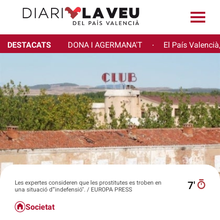
DESTACATS
DONA I AGERMANA'T
El País Valencià
·
Les expertes consideren que les prostitutes es troben en
7′
una situació d'"indefensió". / EUROPA PRESS
Societat