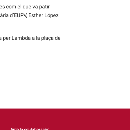
es com el que va patir
ària d’EUPV, Esther López
a per Lambda a la plaça de
Amb la col·laboració: