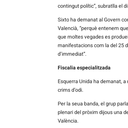
contingut polític”, subratlla el
Sixto ha demanat al Govern conè
Valencià, “perquè entenem que 
que moltes vegades es produeix
manifestacions com la del 25 d’
d’immediat”.
Fiscalia especialitzada
Esquerra Unida ha demanat, a mé
crims d’odi.
Per la seua banda, el grup par
plenari del pròxim dijous una d
València.