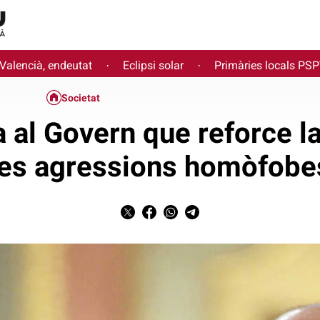
 Valencià, endeutat
Eclipsi solar
Primàries locals PS
·
·
Societat
al Govern que reforce la
les agressions homòfobe