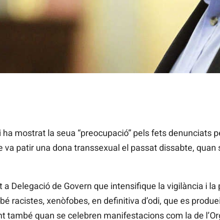
ha mostrat la seua “preocupació” pels fets denunciats p
e va patir una dona transsexual el passat dissabte, quan 
at a Delegació de Govern que intensifique la vigilància i l
é racistes, xenòfobes, en definitiva d’odi, que es prod
 també quan se celebren manifestacions com la de l’Orgu