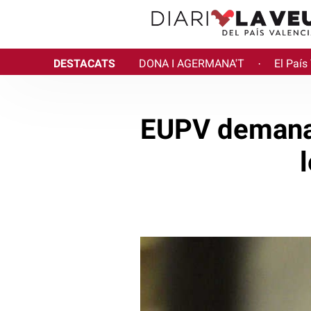
DESTACATS
DONA I AGERMANA'T
El País
·
EUPV demana 