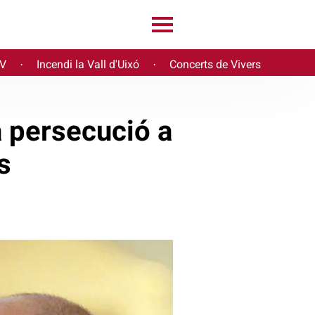
PV
Incendi la Vall d'Uixó
Concerts de Vivers
·
·
 persecució a
s