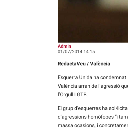
Admin
01/07/2014 14:15
RedactaVeu / València
Esquerra Unida ha condemnat i 
València arran de l’agressió qu
l’Orgull LGTB.
El grup d’esquerres ha sol•licit
d’agressions homòfobes “i tamb
massa ocasions, i concretament