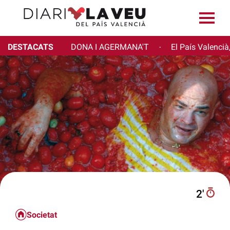
DESTACATS
DONA I AGERMANA'T
El País Valencià
·
2′
Societat