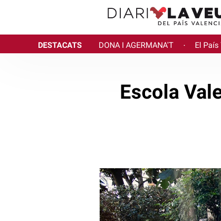
DESTACATS
DONA I AGERMANA'T
El País
·
Escola Val