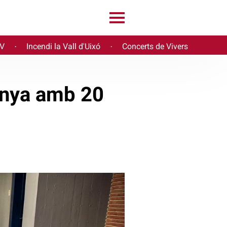
PV
Incendi la Vall d'Uixó
Concerts de Vivers
·
·
anya amb 20