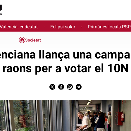
 Valencià, endeutat
Eclipsi solar
Primàries locals PS
·
·
Societat
enciana llança una camp
raons per a votar el 10N