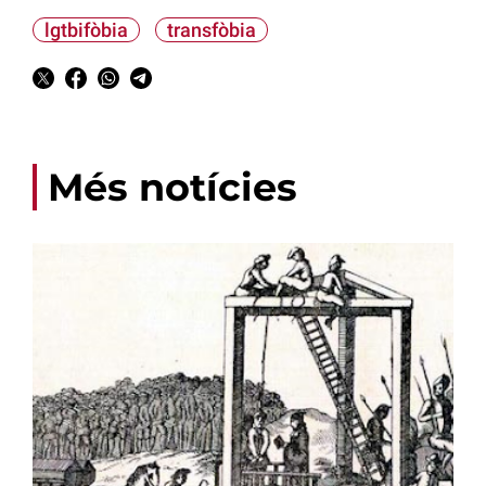
lgtbifòbia
transfòbia
Més notícies