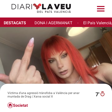
DESTACATS
DONA I AGERMANA'T
El País Valencià
·
Víctima d'una agressió trànsfoba a València per anar
7′
muntada de Drag | Xarxa social X
Societat