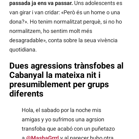
passada ja ens va passar.
Uns adolescents es
van girar i van cridar: «Però és un home o una
dona?». Ho tenim normalitzat perquè, si no ho
normalitzem, ho sentim molt més
desagradable», conta sobre la seua vivència
quotidiana.
Dues agressions trànsfobes al
Cabanyal la mateixa nit i
presumiblement per grups
diferents
Hola, el sabado por la noche mis
amigas y yo sufrimos una agrsion
transfoba que acabó con un puñetazo
a
@MashaGrrrl
y al parecer hubo otra