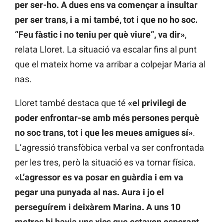
per ser-ho. A dues ens va començar a insultar
per ser trans, i a mi també, tot i que no ho soc.
“Feu fàstic i no teniu per què viure”, va dir»
,
relata Lloret. La situació va escalar fins al punt
que el mateix home va arribar a colpejar Maria al
nas.
Lloret també destaca que té
«el privilegi de
poder enfrontar-se amb més persones perquè
no soc trans, tot i que les meues amigues sí»
.
L’agressió transfòbica verbal va ser confrontada
per les tres, però la situació es va tornar física.
«L’agressor es va posar en guàrdia i em va
pegar una punyada al nas. Aura i jo el
perseguírem i deixàrem Marina. A uns 10
metres hi havia uns xics que estaven esperant