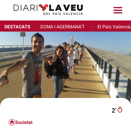
DESTACATS
DONA I AGERMANA'T
El País Valencià
·
2′
Societat