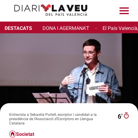
DESTACATS
DONA I AGERMANA'T
El País Valencià
·
Entrevista a Sebastià Portell, escriptor i candidat a la
6′
presidència de l’Associació d’Escriptors en Llengua
Catalana
Societat