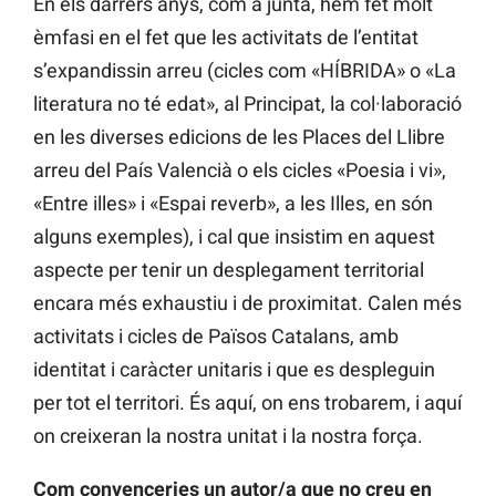
En els darrers anys, com a junta, hem fet molt
èmfasi en el fet que les activitats de l’entitat
s’expandissin arreu (cicles com «HÍBRIDA» o «La
literatura no té edat», al Principat, la col·laboració
en les diverses edicions de les Places del Llibre
arreu del País Valencià o els cicles «Poesia i vi»,
«Entre illes» i «Espai reverb», a les Illes, en són
alguns exemples), i cal que insistim en aquest
aspecte per tenir un desplegament territorial
encara més exhaustiu i de proximitat. Calen més
activitats i cicles de Països Catalans, amb
identitat i caràcter unitaris i que es despleguin
per tot el territori. És aquí, on ens trobarem, i aquí
on creixeran la nostra unitat i la nostra força.
Com convenceries un autor/a que no creu en