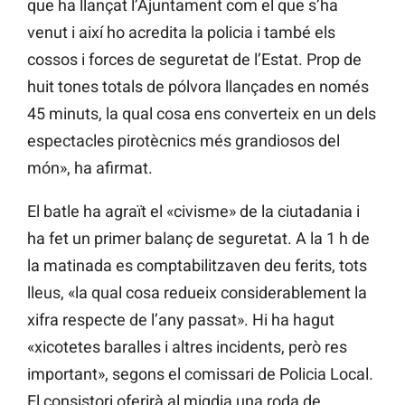
que ha llançat l’Ajuntament com el que s’ha
venut i així ho acredita la policia i també els
cossos i forces de seguretat de l’Estat. Prop de
huit tones totals de pólvora llançades en només
45 minuts, la qual cosa ens converteix en un dels
espectacles pirotècnics més grandiosos del
món», ha afirmat.
El batle ha agraït el «civisme» de la ciutadania i
ha fet un primer balanç de seguretat. A la 1 h de
la matinada es comptabilitzaven deu ferits, tots
lleus, «la qual cosa redueix considerablement la
xifra respecte de l’any passat». Hi ha hagut
«xicotetes baralles i altres incidents, però res
important», segons el comissari de Policia Local.
El consistori oferirà al migdia una roda de