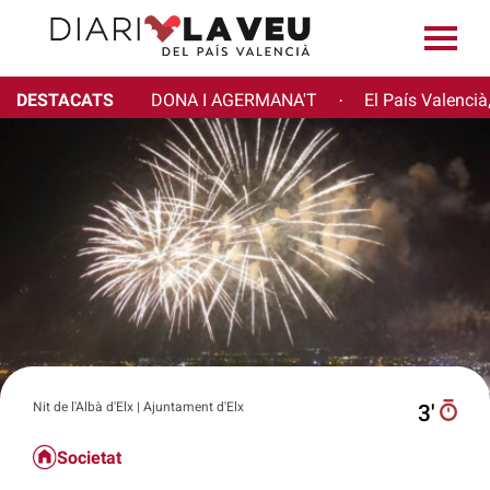
DESTACATS
DONA I AGERMANA'T
El País Valencià
·
Nit de l'Albà d'Elx | Ajuntament d'Elx
3′
Societat