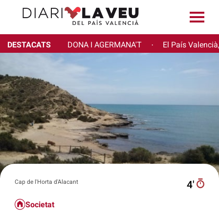
DESTACATS
DONA I AGERMANA'T
El País Valencià
·
Cap de l'Horta d'Alacant
4′
Societat