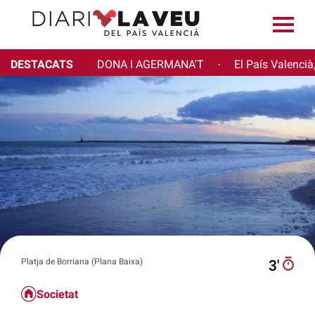
DESTACATS
DONA I AGERMANA'T
El País Valencià
·
Platja de Borriana (Plana Baixa)
3′
Societat