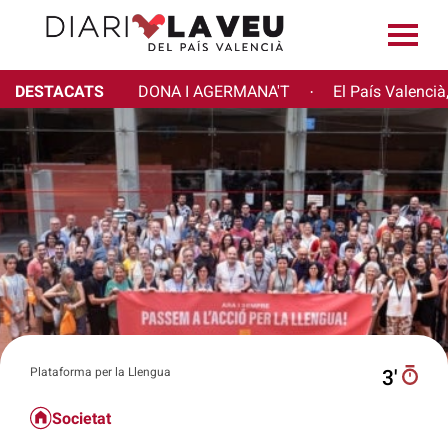
DESTACATS
DONA I AGERMANA'T
El País Valencià
·
Plataforma per la Llengua
3′
Societat