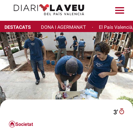
DESTACATS
DONA I AGERMANA'T
El País Valencià
·
3′
Societat