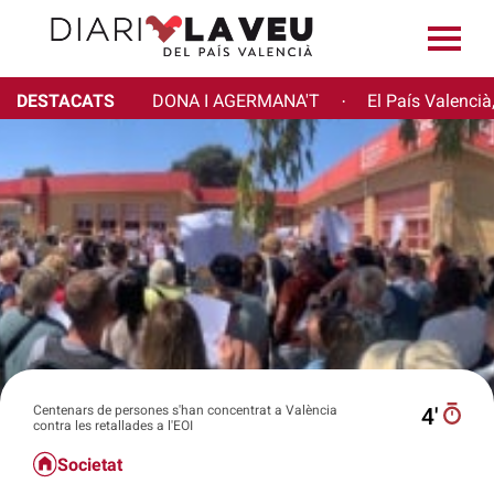
DESTACATS
DONA I AGERMANA'T
El País Valencià
·
Centenars de persones s'han concentrat a València
4′
contra les retallades a l'EOI
Societat