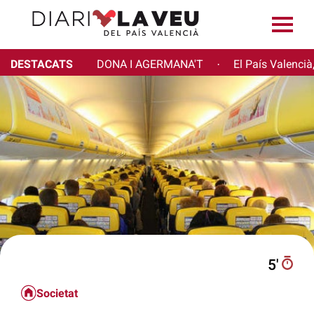
DESTACATS
DONA I AGERMANA'T
El País Valencià
·
5′
Societat