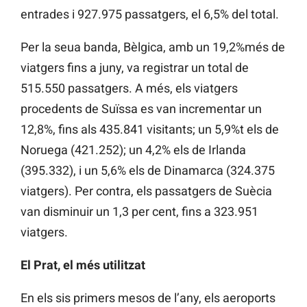
entrades i 927.975 passatgers, el 6,5% del total.
Per la seua banda, Bèlgica, amb un 19,2%més de
viatgers fins a juny, va registrar un total de
515.550 passatgers. A més, els viatgers
procedents de Suïssa es van incrementar un
12,8%, fins als 435.841 visitants; un 5,9%t els de
Noruega (421.252); un 4,2% els de Irlanda
(395.332), i un 5,6% els de Dinamarca (324.375
viatgers). Per contra, els passatgers de Suècia
van disminuir un 1,3 per cent, fins a 323.951
viatgers.
El Prat, el més utilitzat
En els sis primers mesos de l’any, els aeroports