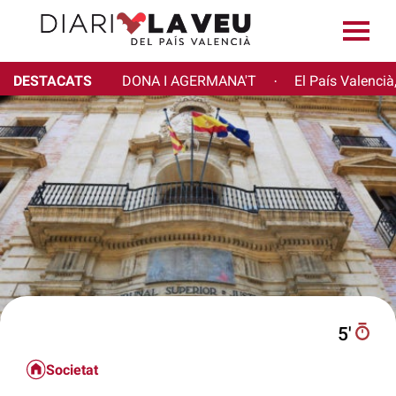
DESTACATS
DONA I AGERMANA'T
El País Valencià
·
5′
Societat