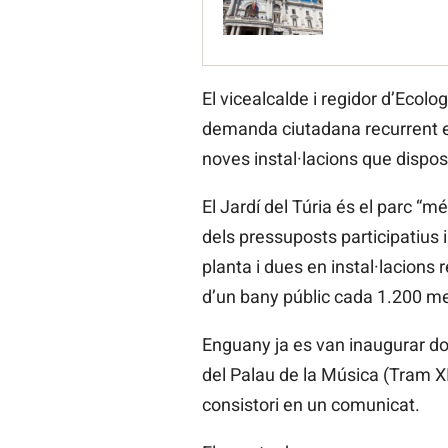
El vicealcalde i regidor d’Ecol
demanda ciutadana recurrent en e
noves instal·lacions que dispos
El Jardí del Túria és el parc “m
dels pressuposts participatius 
planta i dues en instal·lacions r
d’un bany públic cada 1.200 me
Enguany ja es van inaugurar dos
del Palau de la Música (Tram XI
consistori en un comunicat.