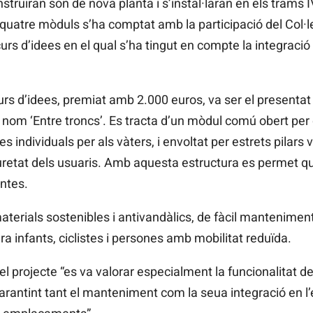
ruiran són de nova planta i s’instal·laran en els trams IV, 
 quatre mòduls s’ha comptat amb la participació del Col·leg
rs d’idees en el qual s’ha tingut en compte la integració
rs d’idees, premiat amb 2.000 euros, va ser el presentat
nom ‘Entre troncs’. Es tracta d’un mòdul comú obert per da
 individuals per als vàters, i envoltat per estrets pilars
uretat dels usuaris. Amb aquesta estructura es permet que 
antes.
terials sostenibles i antivandàlics, de fàcil manteniment”,
ra infants, ciclistes i persones amb mobilitat reduïda.
el projecte “es va valorar especialment la funcionalitat de 
arantint tant el manteniment com la seua integració en l’