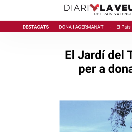
DESTACATS
DONA I AGERMANA'T
El País
·
El Jardí del
per a don