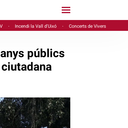
PV
Incendi la Vall d'Uixó
Concerts de Vivers
·
·
banys públics
 ciutadana