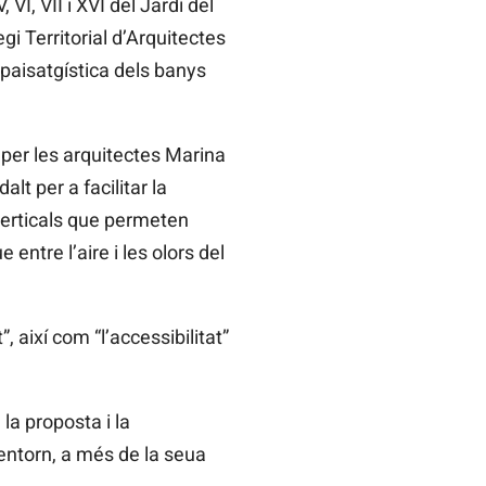
VI, VII i XVI del Jardí del
i Territorial d’Arquitectes
 paisatgística dels banys
 per les arquitectes Marina
lt per a facilitar la
 verticals que permeten
entre l’aire i les olors del
 així com “l’accessibilitat”
la proposta i la
entorn, a més de la seua