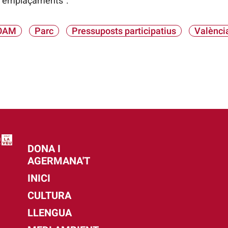
urs emplaçaments”.
OAM
Parc
Pressuposts participatius
Valènci
DONA I
AGERMANA'T
INICI
CULTURA
LLENGUA