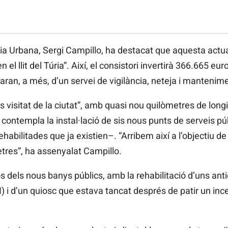
ogia Urbana, Sergi Campillo, ha destacat que aquesta act
l llit del Túria”. Així, el consistori invertirà 366.665 eur
aran, a més, d’un servei de vigilància, neteja i mantenim
és visitat de la ciutat”, amb quasi nou quilòmetres de long
i contempla la instal·lació de sis nous punts de serveis p
ehabilitades que ja existien–. “Arribem així a l’objectiu de
tres”, ha assenyalat Campillo.
 dels nous banys públics, amb la rehabilitació d’uns anti
) i d’un quiosc que estava tancat després de patir un ince