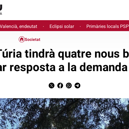
 Valencià, endeutat
Eclipsi solar
Primàries locals PS
·
·
Societat
 Túria tindrà quatre nous 
ar resposta a la demanda