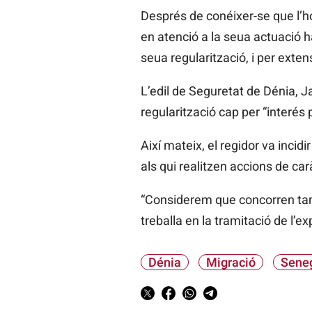
Després de conéixer-se que l’hom
en atenció a la seua actuació ha
seua regularització, i per extens
L’edil de Seguretat de Dénia, J
regularització cap per “interés 
Així mateix, el regidor va incid
als qui realitzen accions de carà
“Considerem que concorren també
treballa en la tramitació de l’ex
Dénia
Migració
Sene