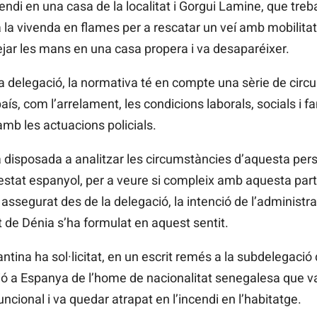
ndi en una casa de la localitat i Gorgui Lamine, que treba
 la vivenda en flames per a rescatar un veí amb mobilita
tejar les mans en una casa propera i va desaparéixer.
a delegació, la normativa té en compte una sèrie de cir
aís, com l’arrelament, les condicions laborals, socials i fa
amb les actuacions policials.
tà disposada a analitzar les circumstàncies d’aquesta pers
 l’estat espanyol, per a veure si compleix amb aquesta part
ssegurat des de la delegació, la intenció de l’administrac
 de Dénia s’ha formulat en aquest sentit.
acantina ha sol·licitat, en un escrit remés a la subdelegaci
ció a Espanya de l’home de nacionalitat senegalesa que va 
funcional i va quedar atrapat en l’incendi en l’habitatge.