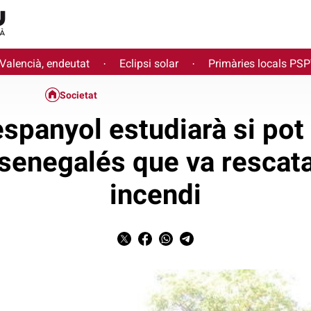
 Valencià, endeutat
Eclipsi solar
Primàries locals PS
·
·
Societat
espanyol estudiarà si pot 
senegalés que va rescata
incendi