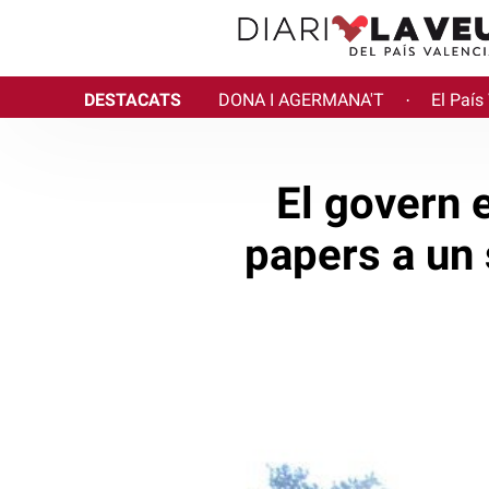
DESTACATS
DONA I AGERMANA'T
El País
·
El govern 
papers a un 