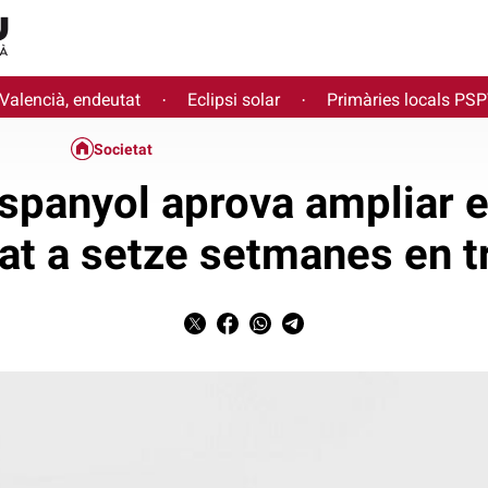
 Valencià, endeutat
Eclipsi solar
Primàries locals PS
·
·
Societat
espanyol aprova ampliar e
tat a setze setmanes en t