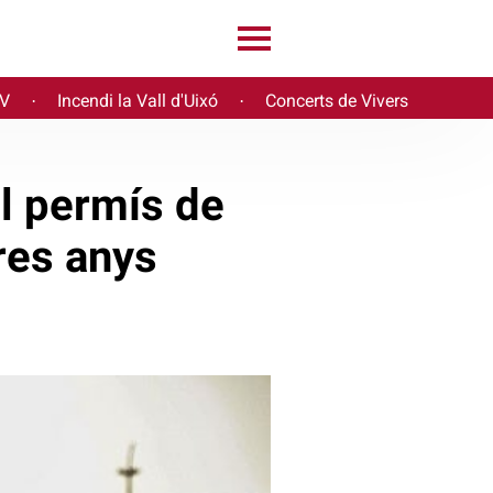
PV
Incendi la Vall d'Uixó
Concerts de Vivers
·
·
l permís de
res anys