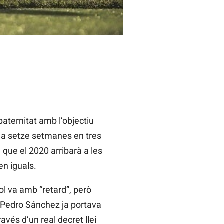
aternitat amb l’objectiu
s a setze setmanes en tres
que el 2020 arribarà a les
en iguals.
l va amb “retard”, però
e Pedro Sánchez ja portava
vés d’un real decret llei