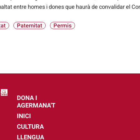
ualtat entre homes i dones que haurà de convalidar el Co
tat
Paternitat
Permis
DONA I
AGERMANA'T
INICI
CULTURA
LLENGUA