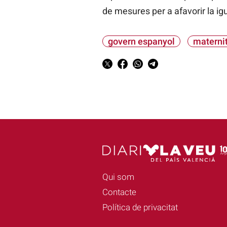
de mesures per a afavorir la ig
govern espanyol
materni
Qui som
Contacte
Política de privacitat