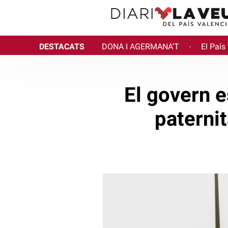
DESTACATS
DONA I AGERMANA'T
El País
·
El govern 
paterni