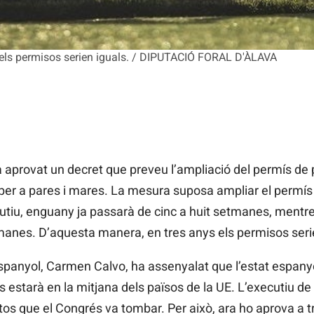
els permisos serien iguals. / DIPUTACIÓ FORAL D'ÀLAVA
aprovat un decret que preveu l’ampliació del permís de p
 per a pares i mares. La mesura suposa ampliar el permí
utiu, enguany ja passarà de cinc a huit setmanes, mentre 
tmanes. D’aquesta manera, en tres anys els permisos seri
spanyol, Carmen Calvo, ha assenyalat que l’estat espanyo
 estarà en la mitjana dels països de la UE. L’executiu d
 que el Congrés va tombar. Per això, ara ho aprova a tra