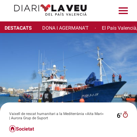
DESTACATS
DONA I AGERMANA'T
El País Valencià
·
Vaixell de rescat humanitari a la Mediterrània «Aita Mari»
6′
| Aurora Grup de Suport
Societat