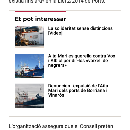
existia fins ara» en la Llei 2/2014 de Ports.
Et pot interessar
La solidaritat sense distincions
[Vídeo]
Aita Mari es querella contra Vox
i Albiol per dir-los «vaixell de
negrers»
Denuncien l’expulsió de l’Aita
Mari dels ports de Borriana i
Vinaròs
L’organització assegura que el Consell pretén