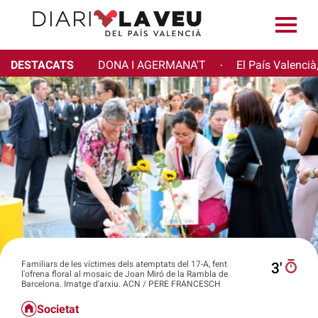
DESTACATS
DONA I AGERMANA'T
El País Valencià
·
Familiars de les víctimes dels atemptats del 17-A, fent
3′
l'ofrena floral al mosaic de Joan Miró de la Rambla de
Barcelona. Imatge d'arxiu. ACN / PERE FRANCESCH
Societat