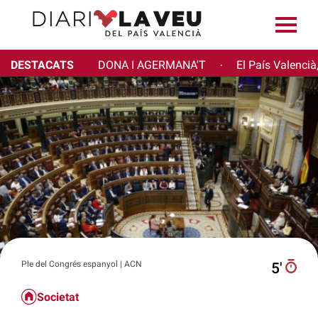
DESTACATS
DONA I AGERMANA'T
El País Valencià
·
Ple del Congrés espanyol | ACN
5′
Societat