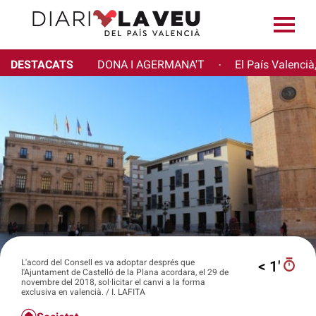
DESTACATS
DONA I AGERMANA'T
El País Valencià
·
L'acord del Consell es va adoptar després que
< 1′
l'Ajuntament de Castelló de la Plana acordara, el 29 de
novembre del 2018, sol·licitar el canvi a la forma
exclusiva en valencià. / I. LAFITA