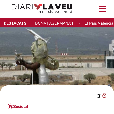
DESTACATS
DONA I AGERMANA'T
El País Valencià
·
3′
Societat