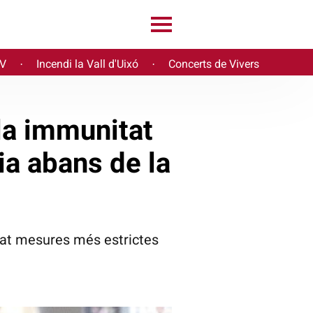
PV
Incendi la Vall d'Uixó
Concerts de Vivers
·
·
la immunitat
eia abans de la
tat mesures més estrictes