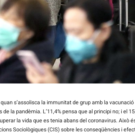
 la immunitat de grup podrà tornar a fer tot el que feia abans 
 quan s’assolisca la immunitat de grup amb la vacunació
ns de la pandèmia. L’11,4% pensa que al principi no; i el 
perar la vida que es tenia abans del coronavirus. Això és
cions Sociològiques (CIS) sobre les conseqüències i efect