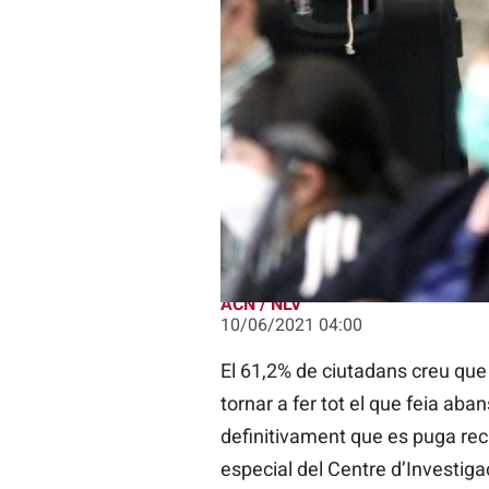
El 61,2% de ciutadans creu que amb
ACN / NLV
10/06/2021 04:00
El 61,2% de ciutadans creu que
tornar a fer tot el que feia aba
definitivament que es puga recu
especial del Centre d’Investiga