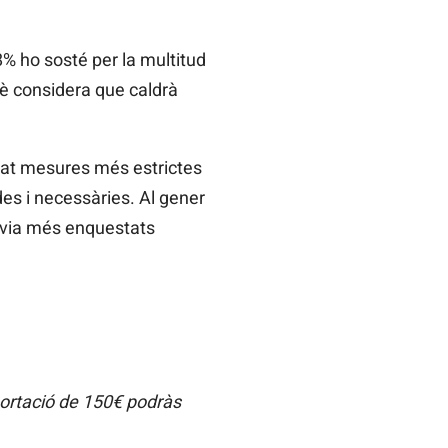
8% ho sosté per la multitud
è considera que caldrà
tat mesures més estrictes
es i necessàries. Al gener
havia més enquestats
portació de 150€ podràs