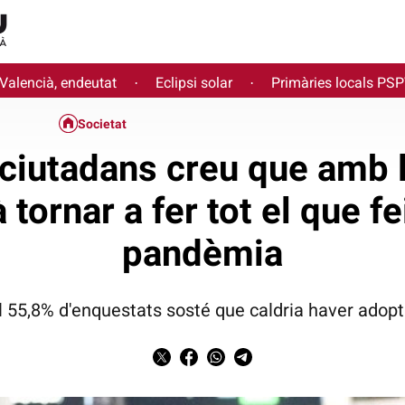
 Valencià, endeutat
Eclipsi solar
Primàries locals PS
·
·
Societat
 ciutadans creu que amb 
tornar a fer tot el que f
pandèmia
el 55,8% d'enquestats sosté que caldria haver adop