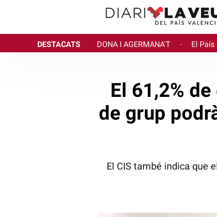
DESTACATS
DONA I AGERMANA'T
El País
·
El 61,2% de
de grup podrà 
El CIS també indica que 