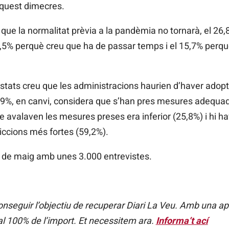
aquest dimecres.
que la normalitat prèvia a la pandèmia no tornarà, el 26,
5,5% perquè creu que ha de passar temps i el 15,7% perqu
estats creu que les administracions haurien d’haver adop
29,9%, en canvi, considera que s’han pres mesures adequad
e avalaven les mesures preses era inferior (25,8%) i hi 
riccions més fortes (59,2%).
29 de maig amb unes 3.000 entrevistes.
seguir l’objectiu de recuperar Diari La Veu. Amb una a
al 100% de l’import. Et necessitem ara.
Informa’t ací