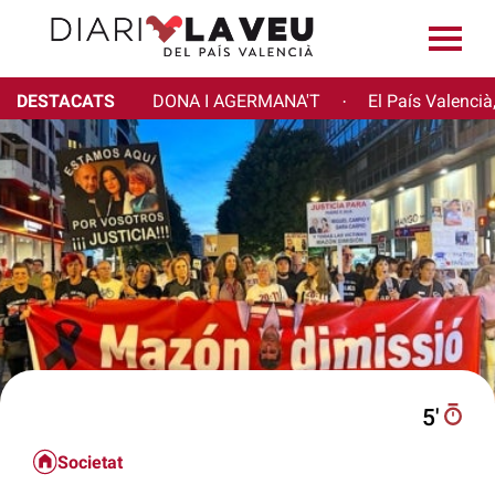
DESTACATS
DONA I AGERMANA'T
El País Valencià
·
5′
Societat