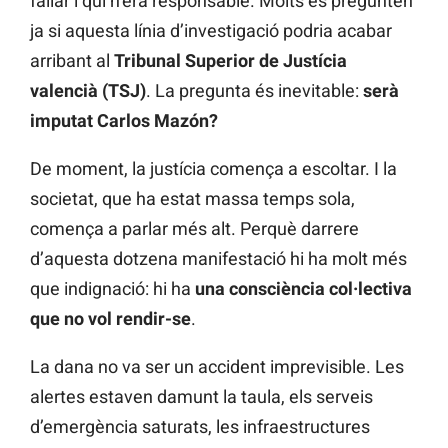
fallar i qui n’era responsable. Molts es pregunten
ja si aquesta línia d’investigació podria acabar
arribant al
Tribunal Superior de Justícia
valencià (TSJ)
. La pregunta és inevitable:
serà
imputat Carlos Mazón?
De moment, la justícia comença a escoltar. I la
societat, que ha estat massa temps sola,
comença a parlar més alt. Perquè darrere
d’aquesta dotzena manifestació hi ha molt més
que indignació: hi ha
una consciència col·lectiva
que no vol rendir-se
.
La dana no va ser un accident imprevisible. Les
alertes estaven damunt la taula, els serveis
d’emergència saturats, les infraestructures