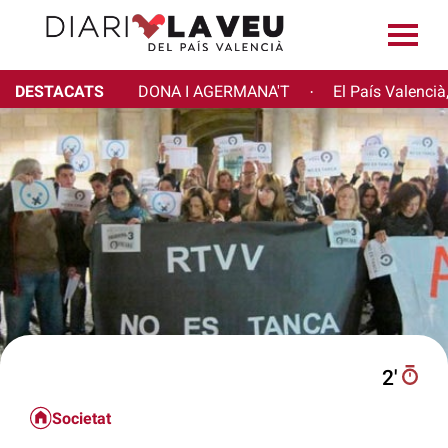
DESTACATS
DONA I AGERMANA'T
El País Valencià
·
2′
Societat