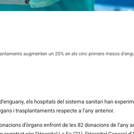
plantaments augmenten un 20% en els cinc primers mesos d'eng
d’enguany, els hospitals del sistema sanitari han experi
gans i trasplantaments respecte a l’any anterior.
donacions d’òrgans enfront de les 82 donacions de l’any an
egistrat són l’Hospital La Fe (21), l’Hospital General d’A