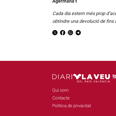
Agermana’t
Cada dia estem més prop d’acon
obtindre una devolució de fins 
Qui som
Contacte
Política de privacitat