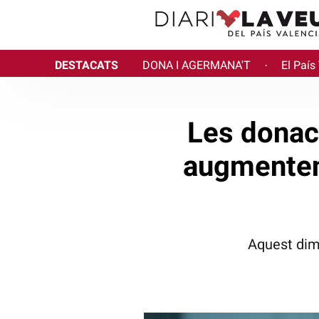
DESTACATS
DONA I AGERMANA'T
El País
·
Les donac
augmenten
Aquest dima