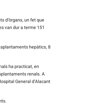
ts d’òrgans, un fet que
es van dur a terme 151
asplantaments hepàtics, 8
als ha practicat, en
asplantaments renals. A
ospital General d’Alacant
nts.