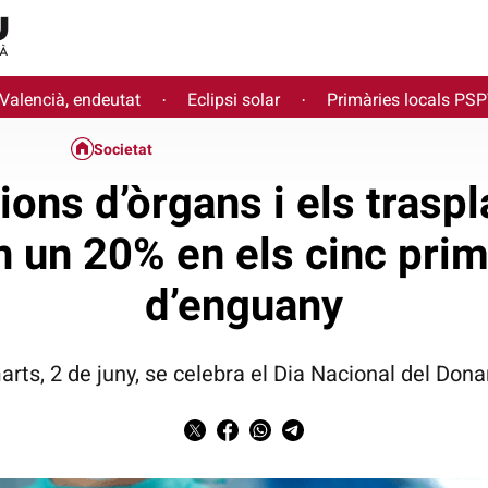
 Valencià, endeutat
Eclipsi solar
Primàries locals PS
·
·
Societat
ions d’òrgans i els trasp
 un 20% en els cinc pri
d’enguany
rts, 2 de juny, se celebra el Dia Nacional del Don