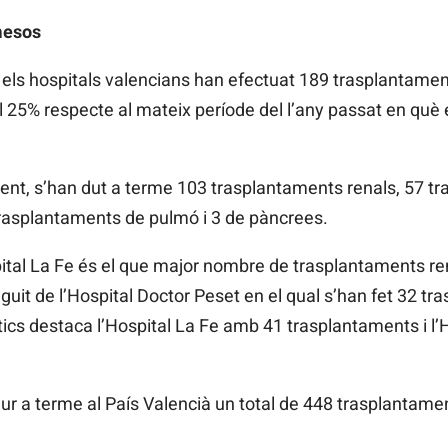
mesos
 els hospitals valencians han efectuat 189 trasplantamen
25% respecte al mateix període del l’any passat en què 
ent, s’han dut a terme 103 trasplantaments renals, 57 tr
rasplantaments de pulmó i 3 de pàncrees.
pital La Fe és el que major nombre de trasplantaments ren
uit de l’Hospital Doctor Peset en el qual s’han fet 32 tr
cs destaca l’Hospital La Fe amb 41 trasplantaments i l’H
 dur a terme al País Valencià un total de 448 trasplantame