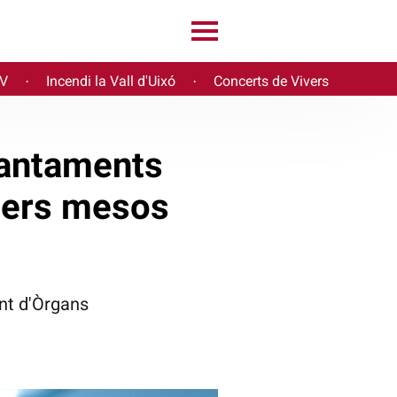
PV
Incendi la Vall d'Uixó
Concerts de Vivers
·
·
lantaments
mers mesos
ant d'Òrgans