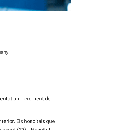
uany
mentat un increment de
terior. Els hospitals que
lacant (17), l’Hospital