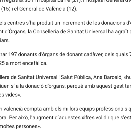
(15) i el General de València (12).
els centres s’ha produït un increment de les donacions d’
t d’Òrgans, la Conselleria de Sanitat Universal ha agraït a
iars.
strar 197 donants d’òrgans de donant cadàver, dels quals
125 a mort encefàlica.
ra de Sanitat Universal i Salut Pública, Ana Barceló, «hui
en sí a la donació d’òrgans, perquè amb aquest gest tan so
es vides».
i valencià compta amb els millors equips professionals q
dora. Per això, l’augment d’aquestes xifres vol dir que s’es
e moltes persones».