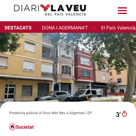
DESTACATS
DONA I AGERMANA'T
El País Valencià
·
Presència policial al llocs dels fets, a Algemesí | EP
3′
Societat