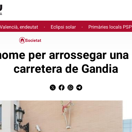
 Valencià, endeutat
Eclipsi solar
Primàries locals PS
·
·
Societat
home per arrossegar una
carretera de Gandia