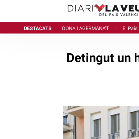
DESTACATS
DONA I AGERMANA'T
El País
·
Detingut un 