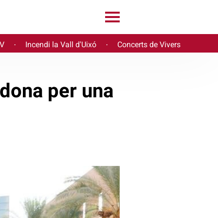
PV
Incendi la Vall d'Uixó
Concerts de Vivers
·
·
 dona per una