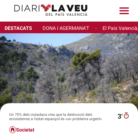
DESTACATS
DONA I AGERMANA'T
El País Valencià
·
Un 70% dels ciutadans creu que la destrucció dels
3′
ecosistemes a l'estat espanyol és «un problema urgent»
Societat