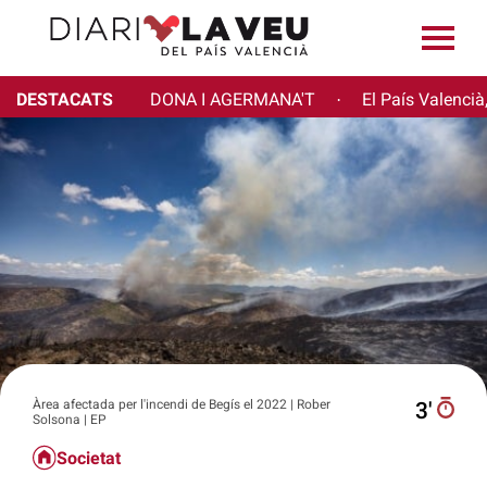
DESTACATS
DONA I AGERMANA'T
El País Valencià
·
Àrea afectada per l'incendi de Begís el 2022 | Rober
3′
Solsona | EP
Societat