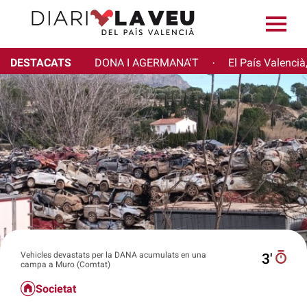
DESTACATS
DONA I AGERMANA'T
El País Valencià
·
Vehicles devastats per la DANA acumulats en una
3′
campa a Muro (Comtat)
Societat