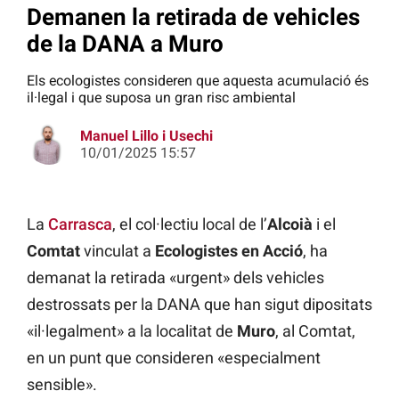
Demanen la retirada de vehicles
de la DANA a Muro
Els ecologistes consideren que aquesta acumulació és
il·legal i que suposa un gran risc ambiental
Manuel Lillo i Usechi
10/01/2025 15:57
La
Carrasca
, el col·lectiu local de l’
Alcoià
i el
Comtat
vinculat a
Ecologistes en Acció
, ha
demanat la retirada «urgent» dels vehicles
destrossats per la DANA que han sigut dipositats
«il·legalment» a la localitat de
Muro
, al Comtat,
en un punt que consideren «especialment
sensible».