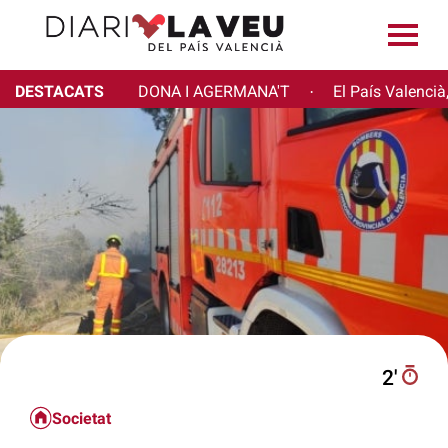
DESTACATS
DONA I AGERMANA'T
El País Valencià
·
2′
Societat