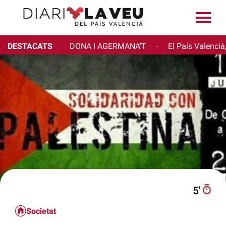
DESTACATS
DONA I AGERMANA'T
El País Valencià
·
5′
Societat