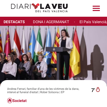
DESTACATS
DONA I AGERMANA'T
El País Valencià
·
Andrea Ferrari, familiar d'una de les víctimes de la dana,
7′
intervé al funeral d'estat | Rober Solsona | EP
Societat