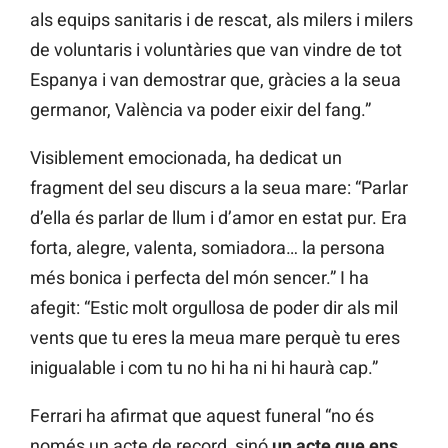
als equips sanitaris i de rescat, als milers i milers
de voluntaris i voluntàries que van vindre de tot
Espanya i van demostrar que, gràcies a la seua
germanor, València va poder eixir del fang.”
Visiblement emocionada, ha dedicat un
fragment del seu discurs a la seua mare: “Parlar
d’ella és parlar de llum i d’amor en estat pur. Era
forta, alegre, valenta, somiadora… la persona
més bonica i perfecta del món sencer.” I ha
afegit: “Estic molt orgullosa de poder dir als mil
vents que tu eres la meua mare perquè tu eres
inigualable i com tu no hi ha ni hi haurà cap.”
Ferrari ha afirmat que aquest funeral “no és
només un acte de record, sinó
un acte que ens