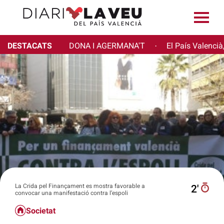
DESTACATS
DONA I AGERMANA'T
El País Valencià
·
La Crida pel Finançament es mostra favorable a
2′
convocar una manifestació contra l’espoli
Societat