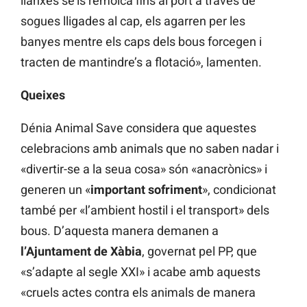
llanxes se’ls remolca fins al port a través de
sogues lligades al cap, els agarren per les
banyes mentre els caps dels bous forcegen i
tracten de mantindre’s a flotació», lamenten.
Queixes
Dénia Animal Save considera que aquestes
celebracions amb animals que no saben nadar i
«divertir-se a la seua cosa» són «anacrònics» i
generen un «
important sofriment
», condicionat
també per «l’ambient hostil i el transport» dels
bous. D’aquesta manera demanen a
l’Ajuntament de Xàbia
, governat pel PP, que
«s’adapte al segle XXI» i acabe amb aquests
«cruels actes contra els animals de manera