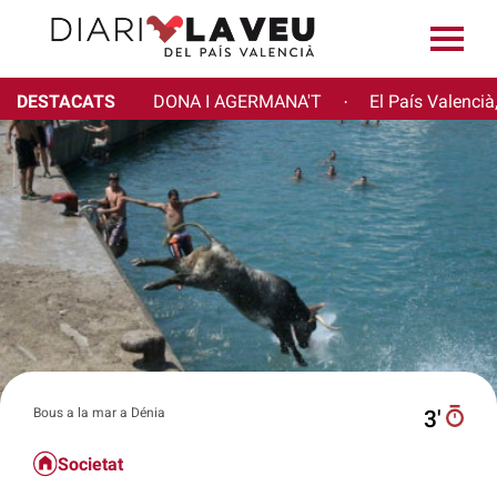
DESTACATS
DONA I AGERMANA'T
El País Valencià
·
Bous a la mar a Dénia
3′
Societat