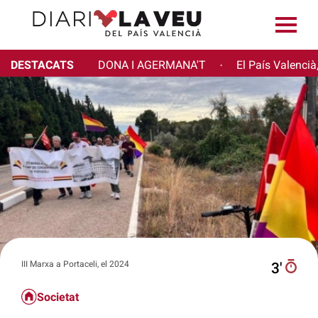
DESTACATS
DONA I AGERMANA'T
El País Valencià
·
III Marxa a Portaceli, el 2024
3′
Societat