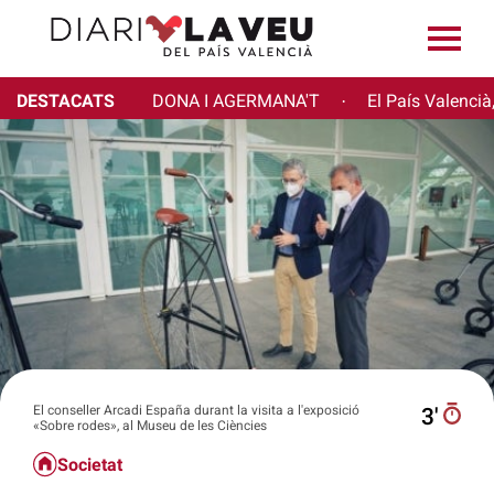
DESTACATS
DONA I AGERMANA'T
El País Valencià
·
El conseller Arcadi España durant la visita a l'exposició
3′
«Sobre rodes», al Museu de les Ciències
Societat