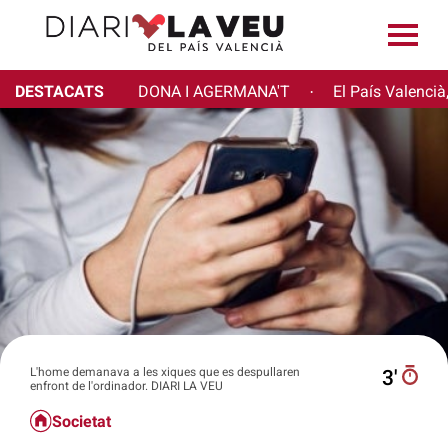
DESTACATS
DONA I AGERMANA'T
El País Valencià
·
L'home demanava a les xiques que es despullaren
3′
enfront de l'ordinador. DIARI LA VEU
Societat