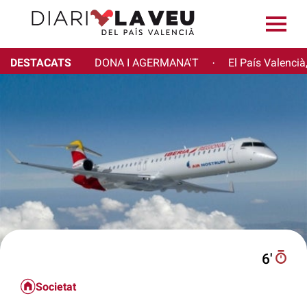
DESTACATS
DONA I AGERMANA'T
El País Valencià
·
6′
Societat