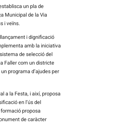
establisca un pla de
ça Municipal de la Via
s i veïns.
llançament i dignificació
mplementa amb la iniciativa
l sistema de selecció del
ta Faller com un districte
amb un programa d’ajudes per
 a la Festa, i així, proposa
ficació en l’ús del
la formació proposa
n monument de caràcter