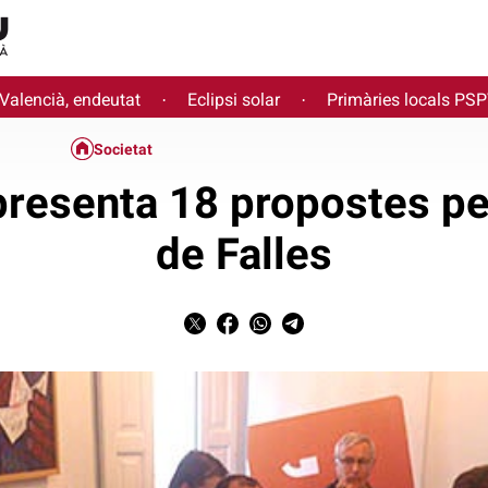
 Valencià, endeutat
Eclipsi solar
Primàries locals PS
·
·
Societat
esenta 18 propostes per
de Falles