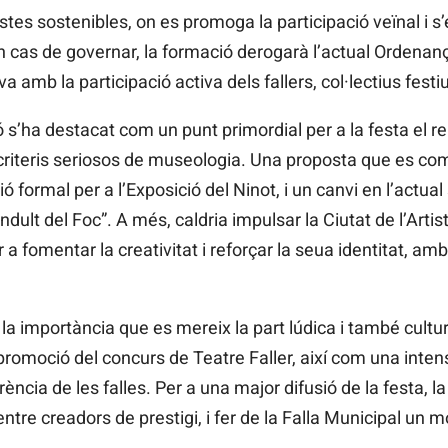
s sostenibles, on es promoga la participació veïnal i s’
, en cas de governar, la formació derogarà l’actual Ordenan
a amb la participació activa dels fallers, col·lectius festiu
 s’ha destacat com un punt primordial per a la festa el re
criteris seriosos de museologia. Una proposta que es co
ió formal per a l’Exposició del Ninot, i un canvi en l’actua
ndult del Foc”. A més, caldria impulsar la Ciutat de l’Artis
 per a fomentar la creativitat i reforçar la seua identitat, 
 importància que es mereix la part lúdica i també cultural
promoció del concurs de Teatre Faller, així com una intensi
ència de les falles. Per a una major difusió de la festa, 
 entre creadors de prestigi, i fer de la Falla Municipal u
.