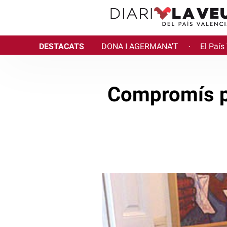
DESTACATS
DONA I AGERMANA'T
El País
·
Compromís pr