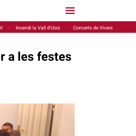
PV
Incendi la Vall d'Uixó
Concerts de Vivers
·
·
 a les festes