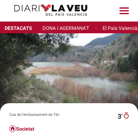
DESTACATS
DONA I AGERMANA'T
El País Valencià
·
Cua de l'embassament de Tibi
3′
Societat