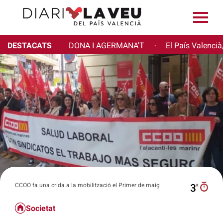
DESTACATS
DONA I AGERMANA'T
El País Valencià
·
CCOO fa una crida a la mobilització el Primer de maig
3′
Societat