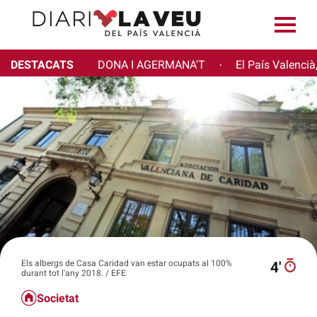
DESTACATS
DONA I AGERMANA'T
El País Valencià
·
Els albergs de Casa Caridad van estar ocupats al 100%
4′
durant tot l'any 2018. / EFE
Societat