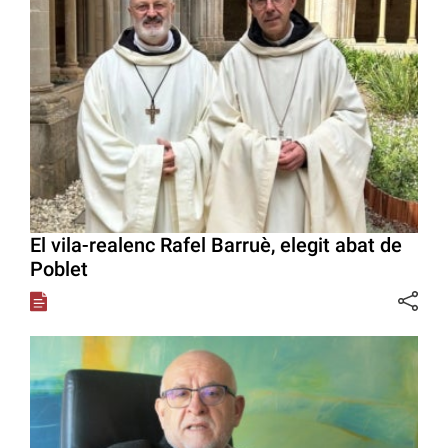
El vila-realenc Rafel Barruè, elegit abat de
Poblet